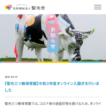
わたしたちの保育
保育をめぐる一問一答
保育コラム
わたしたちのこと
2021.04.19
【聖光三ツ藤保育園】令和３年度オンライン入園式を行いま
お知らせ
した
申請書ダウンロード
聖光三ツ藤保育園では、コロナ禍の過密状態を避けるため、オンライ