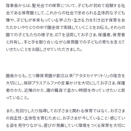
理事長からは、聖光会での保育について、子どもが初めて経験する社
会である保育園として、これからの社会で求められる主体的な子ども
像や、子どもが本来もっている学ぶ力・生きる力を引き出す保育をあ
たたかいやりとりの中で園全体で実践していくことをお伝え。それらの
園での子どもたちの様子を、ICTを活用してお子さま、保護者、保育者
と共有し、手と手を取り合いながら保育園での子どもの育ちを支えて
いきたいことをお話しさせていただきました。
園長からも、三ツ藤保育園が創立以来「アタタカイヤリトリ」の理念を
大切にし、挨拶プラスアルファの言葉かけを大切にしてお子さま、保護
者のかた、近隣のかた、園の職員で温かい時間を作っていきたいと思
っていること。
また、先回りしたり指導してお子さまと関わる保育ではなく、お子さま
の自主性・主体性を育むために、お子さまが今していること・感じてい
る姿を見守りながら、遊びが発展していく環境をつくる保育を大切に