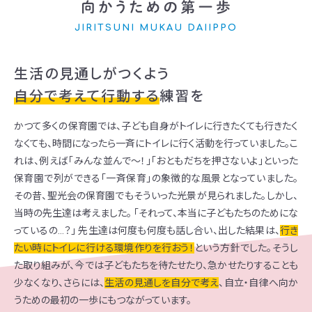
JIRITSUNI MUKAU DAIIPPO
生活の見通しがつくよう
自分で考えて行動する
練習を
かつて多くの保育園では、子ども自身がトイレに行きたくても行きたく
なくても、時間になったら一斉にトイレに行く活動を行っていました。こ
れは、例えば「みんな並んで～！」「おともだちを押さないよ」といった
保育園で列ができる「一斉保育」の象徴的な風景となっていました。
その昔、聖光会の保育園でもそういった光景が見られました。しかし、
当時の先生達は考えました。
「それって、本当に子どもたちのためにな
っているの…？」 先生達は何度も何度も話し合い、出した結果は、
行き
たい時にトイレに行ける環境作りを行おう！
という方針でした。そうし
た取り組みが、今では子どもたちを待たせたり、急かせたりすることも
少なくなり、さらには、
生活の見通しを自分で考え
、自立・自律へ向か
うための最初の一歩にもつながっています。