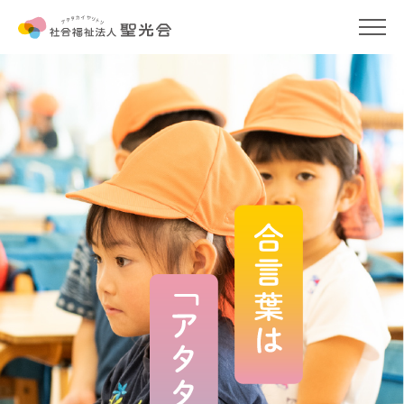
わたしたちの保育
保育をめぐる一問一答
保育コラム
わたしたちのこと
お知らせ
申請書ダウンロード